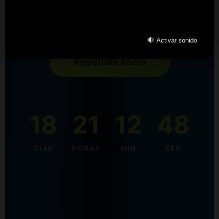
Centro de Convenciones Blue Gardens –
Barranquilla
Activar sonido
Regístrate Ahora
18
21
12
47
DÍAS
HORAS
MIN
SEG