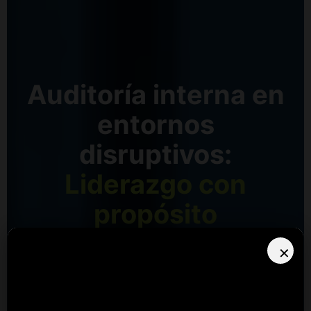
Auditoría interna en
entornos
disruptivos:
Liderazgo con
propósito
✕
Congreso de Auditoría Interna 2026
26, 27 y 28 agosto de 2026