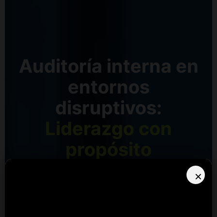
Auditoría interna en
entornos
disruptivos:
Liderazgo con
propósito
✕
Congreso de Auditoría Interna 2026
26, 27 y 28 agosto de 2026