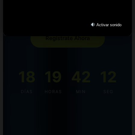
Centro de Convenciones Blue Gardens –
Barranquilla
Activar sonido
Regístrate Ahora
18
19
42
12
DÍAS
HORAS
MIN
SEG